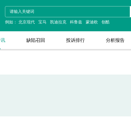
资讯
例如：
北京现代
宝马
凯迪拉克
科鲁兹
蒙迪欧
创酷
资讯
缺陷召回
投诉排行
分析报告
缺陷召回
投诉排行
分析报告