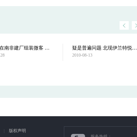
北汽拟在南非建厂组装微客 与丰
疑是普遍问题 北现伊兰特悦动空
-28
2010-08-13
|
版权声明
服务热线：