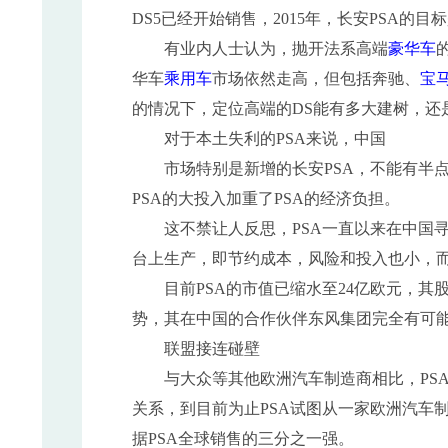
DS5已经开始销售，2015年，长安PSA的目
有业内人士认为，抛开法系高端
豪华车
华车
乘用车
市场依然走高，但包括奔驰、
宝
的情况下，定位高端的DS能有多大建树，还
对于本土失利的PSA来说，中国
市场特别是新增的长安PSA，不能有半点
PSA的大投入加重了PSA的经济负担。
这不禁让人反思，PSA一直以来在中国寻
台上生产，即节约成本，风险和投入也小，而
目前PSA的市值已缩水至24亿欧元，其股
势，其在中国的合作伙伴东风集团完全有可能
联盟接连碰壁
与大众等其他欧洲汽车制造商相比，PSA
关系，到目前为止PSA试图从一家欧洲汽车
据PSA全球销售的三分之一强。