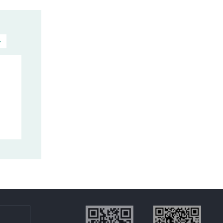
广汽本田型格e:HEV上市 售
安全性秒杀15
2022-12-19
2017-09-08
12月16日，广汽本田型格e：HEV正
今天，315汽车网
式上市，全系共推出3款
配置了6个安全气