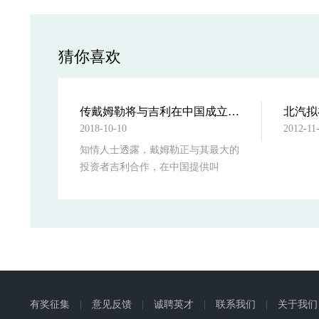
猜你喜欢
长福马分家第一步:南京长安资质
传戴姆勒将与吉利在中国成立网约
2018-10-10
2012-11
知情人士透露，戴姆勒正与其最大的
投资者吉利合作，在中国提供叫
有奖征集
|
意见反馈
|
诚聘英才
|
联系我们
|
关于我们