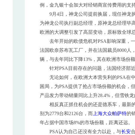
例，金九银十会加大对经销商宣传费用的支持
9月4日，神龙公司提前换届，现任神龙执
为神龙公司执行副总经理，原神龙总经理毕高
欧洲的大调整引发了高层变动，原标致全球
去年开始的欧债危机对PSA影响深重，一系
法国欧奈苏布瓦工厂，并在法国裁员8000人，8
辆，与去年同比下降13%，其在欧洲市场份额也从
针对PSA目前存在的问题，法国经济部近
无论如何，在欧洲大本营失利的PSA在中
困局，为PSA提供了抢占市场份额的机会，但
产品发力带动销量同比上升28.4%，但雪铁
相反真正抓住机会的还是德系车，最新的销
别为2779台和2126台，而
上海大众
帕萨特
的销
年占据中国市场8%的市场份额，距离还远。
PSA认为自己还没有全力以赴，与
长安