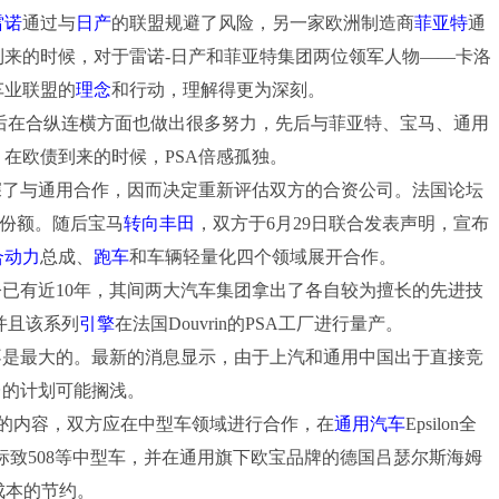
雷诺
通过与
日产
的联盟规避了风险，另一家欧洲制造商
菲亚特
通
到来的时候，对于雷诺-日产和菲亚特集团两位领军人物——卡洛
车业联盟的
理念
和行动，理解得更为深刻。
后在合纵连横方面也做出很多努力，先后与菲亚特、宝马、通用
在欧债到来的时候，PSA倍感孤独。
深了与通用合作，因而决定重新评估双方的合资公司。法国论坛
%份额。随后宝马
转向
丰田
，双方于6月29日联合发表声明，宣布
合动力
总成、
跑车
和车辆轻量化四个领域展开合作。
今已有近10年，其间两大汽车集团拿出了各自较为擅长的先进技
并且该系列
引擎
在法国Douvrin的PSA工厂进行量产。
是最大的。最新的消息显示，由于上汽和通用中国出于直接竞
台的计划可能搁浅。
的内容，双方应在中型车领域进行合作，在
通用汽车
Epsilon全
C5和标致508等中型车，并在通用旗下欧宝品牌的德国吕瑟尔斯海姆
和成本的节约。