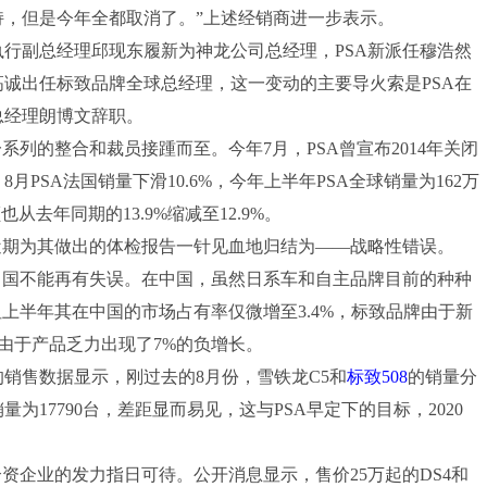
，但是今年全都取消了。”上述经销商进一步表示。
行副总经理邱现东履新为神龙公司总经理，PSA新派任穆浩然
诚出任标致品牌全球总经理，这一变动的主要导火索是PSA在
总经理朗博文辞职。
列的整合和裁员接踵而至。今年7月，PSA曾宣布2014年关闭
月PSA法国销量下滑10.6%，今年上半年PSA全球销量为162万
去年同期的13.9%缩减至12.9%。
期为其做出的体检报告一针见血地归结为——战略性错误。
国不能再有失误。在中国，虽然日系车和自主品牌目前的种种
上半年其在中国的市场占有率仅微增至3.4%，标致品牌由于新
龙由于产品乏力出现了7%的负增长。
售数据显示，刚过去的8月份，雪铁龙C5和
标致508
的销量分
量为17790台，差距显而易见，这与PSA早定下的目标，2020
合资企业的发力指日可待。公开消息显示，售价25万起的DS4和