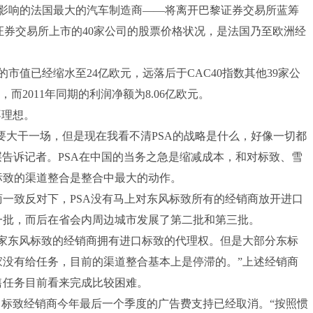
影响的法国最大的汽车制造商——将离开巴黎证券交易所蓝筹
黎证券交易所上市的40家公司的股票价格状况，是法国乃至欧洲经
市值已经缩水至24亿欧元，远落后于CAC40指数其他39家公
而2011年同期的利润净额为8.06亿欧元。
不理想。
大干一场，但是现在我看不清PSA的战略是什么，好像一切都
告诉记者。PSA在中国的当务之急是缩减成本，和对标致、雪
标致的渠道整合是整合中最大的动作。
一致反对下，PSA没有马上对东风标致所有的经销商放开进口
一批，而后在省会内周边城市发展了第二批和第三批。
家东风标致的经销商拥有进口标致的代理权。但是大部分东标
家没有给任务，目前的渠道整合基本上是停滞的。”上述经销商
销售任务目前看来完成比较困难。
标致经销商今年最后一个季度的广告费支持已经取消。“按照惯