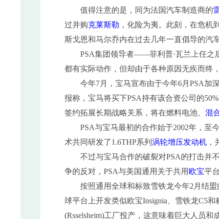
值得注意的是，同为法国汽车制造商的
过并购
克莱斯勒
，化险为夷。此刻，在危机
斯戈恩和马尔乔内在过去几年一直倡导的汽
PSA集团领导者——菲利普·瓦兰上任之
都有实际动作，但却由于各种原因无疾而终，
今年7月，宝马宣布由于今年6月PSA加
报称，宝马将买下PSA持有该合资公司的50
签约拓展长期战略关系，将在燃料电池、
混
PSA与宝马最初的合作始于2002年，至
术共同研发了1.6THP系列
涡轮增压
发动机
，
不过与宝马合作的破裂对PSA的打击并不
争的反对，PSA与美国通用关于共用
欧宝
平
按照通用全球和标致雪铁龙今年2月结盟
球平台上开发类似欧宝Insignia、雪铁龙
(Rsselsheim)工厂投产，这意味着巨大人员