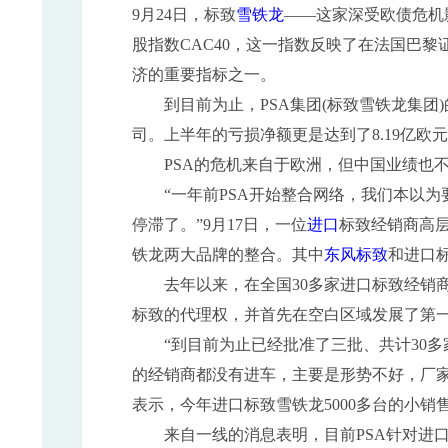
9月24日，标致
雪铁龙
——这家深受欧债危机
股指数CAC40，这一指数反映了在法国巴
济的重要指标之一。
到目前为止，PSA集团(标致雪铁龙集团)的
司。上半年的亏损净额更是达到了8.19亿欧元，
PSA的危机来自于欧洲，但中国业绩也
“一年前PSA开始整合网络，我们本以为要
停滞了。”9月17日，一位
进口
标致经销商高层
铁龙两大品牌的整合。其中
东风标致
和进口
去年以来，在全国30多家进口标致经销商
标致的代理权，并首先在空白区域发展了第
“到目前为止已经批准了三批、共计30多
的经销商都没有进车，主要是形势不好，厂
表示，今年进口标致雪铁龙5000多台的小
来自一线的消息表明，目前PSA针对进口